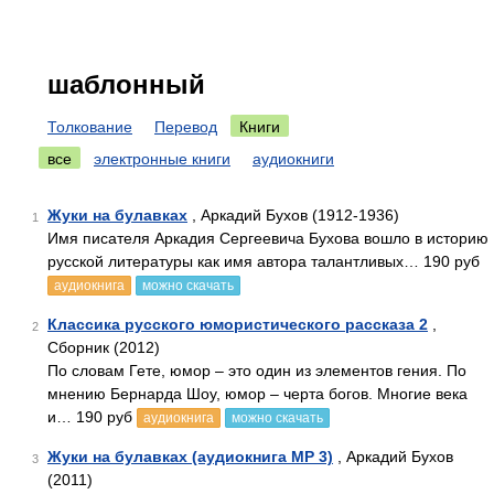
шаблонный
Толкование
Перевод
Книги
все
электронные книги
аудиокниги
Жуки на булавках
, Аркадий Бухов (1912-1936)
1
Имя писателя Аркадия Сергеевича Бухова вошло в историю
русской литературы как имя автора талантливых… 190 руб
аудиокнига
можно скачать
Классика русского юмористического рассказа 2
,
2
Сборник (2012)
По словам Гете, юмор – это один из элементов гения. По
мнению Бернарда Шоу, юмор – черта богов. Многие века
и… 190 руб
аудиокнига
можно скачать
Жуки на булавках (аудиокнига МР 3)
, Аркадий Бухов
3
(2011)