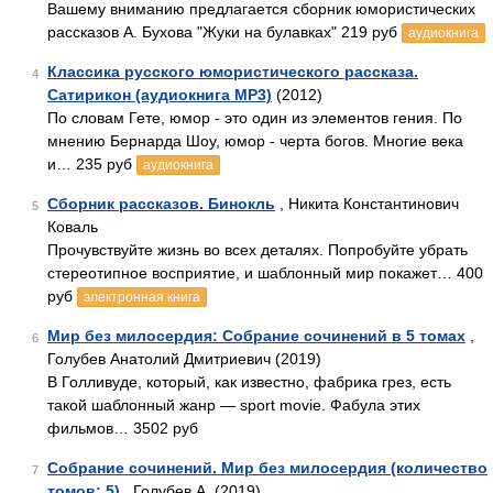
Вашему вниманию предлагается сборник юмористических
рассказов А. Бухова "Жуки на булавках" 219 руб
аудиокнига
Классика русского юмористического рассказа.
4
Сатирикон (аудиокнига MP3)
(2012)
По словам Гете, юмор - это один из элементов гения. По
мнению Бернарда Шоу, юмор - черта богов. Многие века
и… 235 руб
аудиокнига
Сборник рассказов. Бинокль
, Никита Константинович
5
Коваль
Прочувствуйте жизнь во всех деталях. Попробуйте убрать
стереотипное восприятие, и шаблонный мир покажет… 400
руб
электронная книга
Мир без милосердия: Собрание сочинений в 5 томах
,
6
Голубев Анатолий Дмитриевич (2019)
В Голливуде, который, как известно, фабрика грез, есть
такой шаблонный жанр — sport movie. Фабула этих
фильмов… 3502 руб
Собрание сочинений. Мир без милосердия (количество
7
томов: 5)
, Голубев А. (2019)